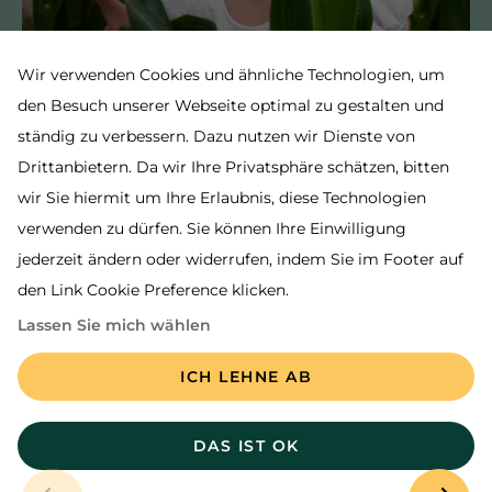
©
Mariana Serdynska / Shutterstock.com
Wir verwenden Cookies und ähnliche Technologien, um
den Besuch unserer Webseite optimal zu gestalten und
ständig zu verbessern. Dazu nutzen wir Dienste von
Drittanbietern. Da wir Ihre Privatsphäre schätzen, bitten
wir Sie hiermit um Ihre Erlaubnis, diese Technologien
Im rund 1 Hektar großen Irrgarten
verwenden zu dürfen. Sie können Ihre Einwilligung
warten verschlungene Wege und ein
jederzeit ändern oder widerrufen, indem Sie im Footer auf
Suchspiel für die ganze Familie.
den Link Cookie Preference klicken.
Lassen Sie mich wählen
ICH LEHNE AB
Weiterlesen
DAS IST OK