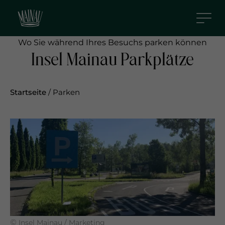
D
i
r
Wo Sie während Ihres Besuchs parken können
e
Insel Mainau Parkplätze
k
t
z
Startseite
/
Parken
u
m
I
n
h
a
l
t
©
Insel Mainau / Marketing