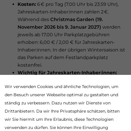
Kosten:
6 € pro Tag (7.00 Uhr bis 23.59 Uhr),
Jahreskarten-Inhaber:innen zahlen 2 €.
Während des
Christmas Garden (19.
November 2026 bis 9. Januar 2027)
werden
jeweils ab 17.00 Uhr Parkplatzgebühren
erhoben: 6,00 € / 2,00 € für Jahreskarten-
Inhaber:innen. In der übrigen Wintersaison ist
das Parken auf dem Festlandparkplatz
kostenfrei.
Wichtig für Jahreskarten-Inhaber:innen:
Der Tagestarif kann nur einmalig rabattiert
Wir verwenden Cookies und ähnliche Technologien, um
werden – auch bei mehrtägigem oder über
den Besuch unserer Webseite optimal zu gestalten und
Nacht dauerndem Parken.
ständig zu verbessern. Dazu nutzen wir Dienste von
Nacht-Tarif:
12 € (0.00–7.00 Uhr), keine
Ermäßigung
Drittanbietern. Da wir Ihre Privatsphäre schätzen, bitten
Besonderheiten:
Die ersten
60 Minuten sind
wir Sie hiermit um Ihre Erlaubnis, diese Technologien
kostenfrei.
Bezahlung auch bis zu 48
verwenden zu dürfen. Sie können Ihre Einwilligung