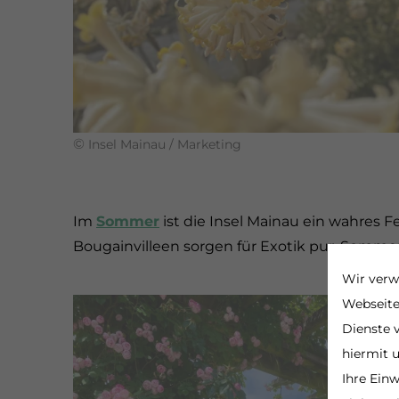
©
Insel Mainau / Marketing
Im
Sommer
ist die Insel Mainau ein wahres 
Bougainvilleen sorgen für Exotik pur. Somm
Wir verw
Webseite
Dienste v
hiermit 
Ihre Einw