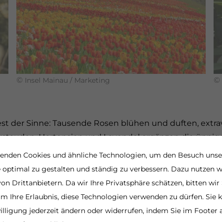
©
©
Insel Mainau / Marketing
Fest der Sinne: Tausende Rosen blühen und duften, ext
erstauden, Hortensien und Lavendel ergänzen die üppig
enden Cookies und ähnliche Technologien, um den Besuch unse
 optimal zu gestalten und ständig zu verbessern. Dazu nutzen w
on Drittanbietern. Da wir Ihre Privatsphäre schätzen, bitten wir 
um Ihre Erlaubnis, diese Technologien verwenden zu dürfen. Sie
illigung jederzeit ändern oder widerrufen, indem Sie im Footer 