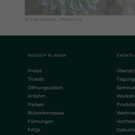
©
Insel Mainau / Marketing
BESUCH PLANEN
EVENTL
Preise
Übersic
Tickets
Tagung
Öffnungszeiten
Semina
Anfahrt
Worksh
Parken
Produkt
Blütenkompass
Weihnac
Führungen
Hochzei
FAQs
Geburts