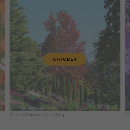
OKTOBER
©
©
Insel Mainau / Marketing