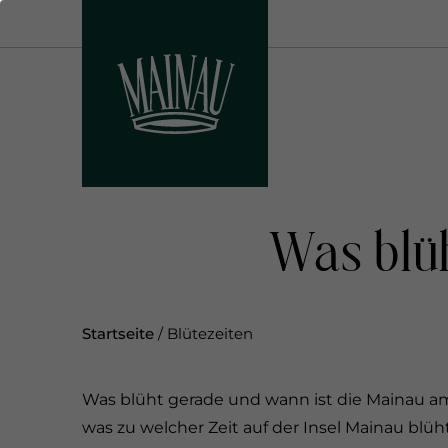
D
i
r
e
k
t
z
u
m
Was blüh
I
n
h
a
Startseite
/
Blütezeiten
l
t
Was blüht gerade und wann ist die Mainau am
was zu welcher Zeit auf der Insel Mainau blü