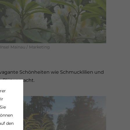
Insel Mainau / Marketing
ravagante Schönheiten wie Schmucklilien und
e Blütenpracht.
rer
ir
Sie
 können
auf den