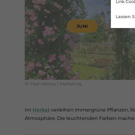
Link Cook
Lassen S
JUNI
©
Insel Mainau / Marketing
Im
Herbst
verleihen immergrüne Pflanzen, lil
Atmosphäre. Die leuchtenden Farben machen d