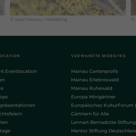
©
©
Insel Mainau / Marketing
OCATION
VERWANDTE WEBSITES
ht Eventlocation
Mainau Gartenprofis
en
Mainau Erlebniswald
re
Mainau Ruhewald
ops
Europa Minigärtner
präsentationen
Europäisches KulturForum 
htsfeiern
Gärtnern für Alle
ten
Lennart Bernadotte Stiftung
tage
Mentor Stiftung Deutschlan