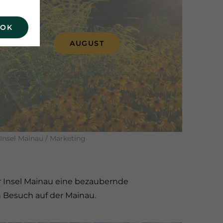
 OK
AUGUST
Insel Mainau / Marketing
er Insel Mainau eine bezaubernde
 Besuch auf der Mainau.