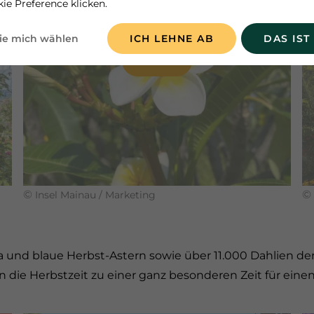
ie Preference klicken.
ie mich wählen
ICH LEHNE AB
DAS IST
JULI
©
©
Insel Mainau / Marketing
a und blaue Herbst-Astern sowie über 11.000 Dahlien d
ie Herbstzeit zu einer ganz besonderen Zeit für einen