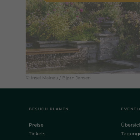
©
Insel Mainau / Bjørn Jansen
BESUCH PLANEN
EVENTL
Preise
Übersic
Tickets
Tagung