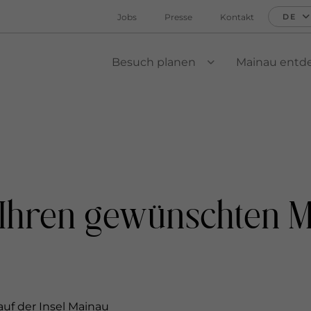
Jobs
Presse
Kontakt
DE
Besuch planen
Mainau entd
VIEW SUBMENU
 Ihren gewünschten 
auf der Insel Mainau