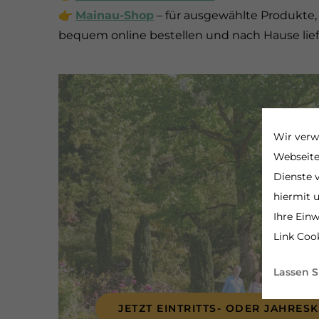
👉
Mainau-Shop
–
für ausgewählte Produkte,
bequem online bestellen und nach Hause lief
Wir verw
Webseite
Dienste v
hiermit 
Ihre Einw
Link Cook
Lassen S
JETZT EINTRITTS- ODER JAHRES