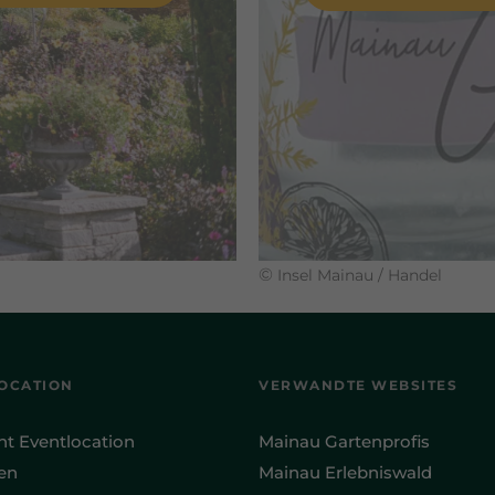
©
Insel Mainau / Handel
OCATION
VERWANDTE WEBSITES
ht Eventlocation
Mainau Gartenprofis
en
Mainau Erlebniswald