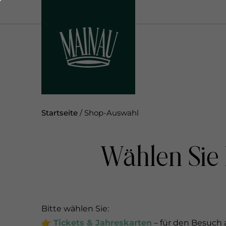
D
i
r
e
k
t
z
u
m
Startseite
/
Shop-Auswahl
I
n
Wählen Sie
h
a
l
t
Bitte wählen Sie:
👉
Tickets & Jahreskarten
– für den Besuch 