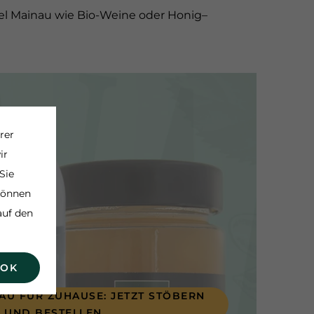
sel Mainau wie Bio-Weine oder Honig
–
rer
ir
Sie
 können
auf den
 OK
NAU FÜR ZUHAUSE: JETZT STÖBERN
UND BESTELLEN