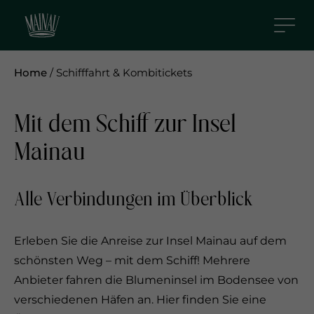
S
k
i
p
Home
/
Schifffahrt & Kombitickets
t
o
Mit dem Schiff zur Insel
m
a
Mainau
i
n
c
Alle Verbindungen im Überblick
o
n
Erleben Sie die Anreise zur Insel Mainau auf dem
t
schönsten Weg – mit dem Schiff! Mehrere
e
Anbieter fahren die Blumeninsel im Bodensee von
n
verschiedenen Häfen an. Hier finden Sie eine
t