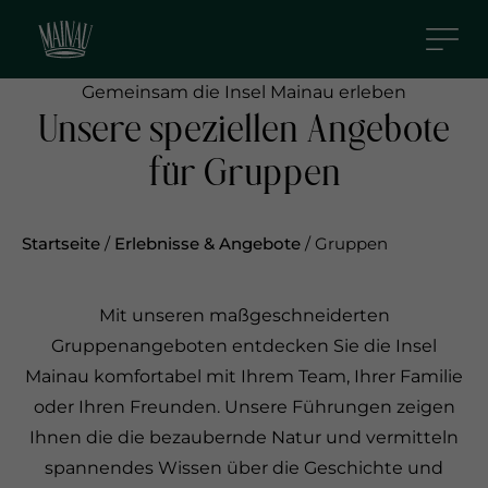
D
i
r
Gemeinsam die Insel Mainau erleben
e
Unsere speziellen Angebote
k
t
für Gruppen
z
u
m
Startseite
/
Erlebnisse & Angebote
/
Gruppen
I
n
Mit unseren maßgeschneiderten
h
Gruppenangeboten entdecken Sie die Insel
a
Mainau komfortabel mit Ihrem Team, Ihrer Familie
l
oder Ihren Freunden. Unsere Führungen zeigen
t
Ihnen die die bezaubernde Natur und vermitteln
spannendes Wissen über die Geschichte und