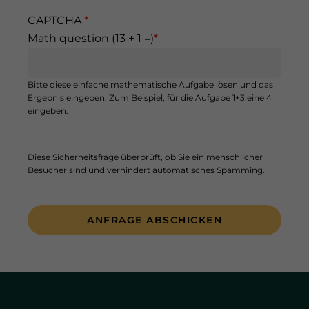
t
a
CAPTCHA
:
t
Math question (13 + 1 =)
Z
u
e
m
i
Bitte diese einfache mathematische Aufgabe lösen und das
t
Ergebnis eingeben. Zum Beispiel, für die Aufgabe 1+3 eine 4
eingeben.
Diese Sicherheitsfrage überprüft, ob Sie ein menschlicher
Besucher sind und verhindert automatisches Spamming.