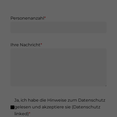
n
h
s
t
c
e
Personenanzahl
h
r
t
m
e
i
r
n
Ihre Nachricht
m
&
i
U
n
h
&
r
U
z
h
e
r
i
z
t
Ja, ich habe die Hinweise zum Datenschutz
e
:
gelesen und akzeptiere sie (Datenschutz
i
D
linked)