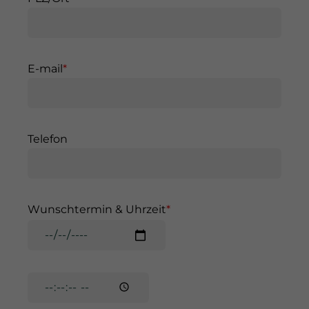
E-mail
Telefon
Wunschtermin & Uhrzeit
W
u
n
W
s
u
c