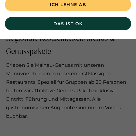
ICH LEHNE AB
©
Insel Mainau / Peter Allgaier
DAS IST OK
Regionale Köstlichkeiten: Menüs &
Genusspakete
Erleben Sie Mainau-Genuss mit unseren
Menüvorschlägen in unseren erstklassigen
Restaurants. Speziell für Gruppen ab 20 Personen
bieten wir attraktive Genuss-Pakete inklusive
Eintritt, Führung und Mittagessen. Alle
gastronomischen Angebote sind nur im Voraus
buchbar.