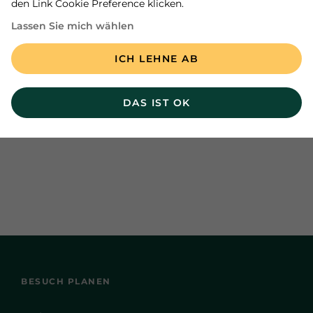
den Link Cookie Preference klicken.
hier zur Ansicht und zum Download bereit:
Lassen Sie mich wählen
INSELPOST 2026
ICH LEHNE AB
DAS IST OK
BESUCH PLANEN