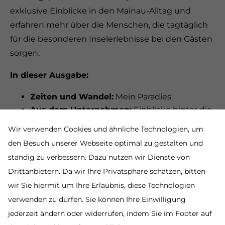
exklusive Einblicke in den Mainau-Alltag und
erfahren mehr über die Menschen, die tagtäglich
für die besonderen Inselerlebnisse bei den Gästen
sorgen.
In dieser Ausgabe:
Zeiten und Wandel:
Mein Paradies
Aus dem Unternehmen:
Einblicke hinter die
Kulissen
Wir verwenden Cookies und ähnliche Technologien, um
Veranstaltungen:
Gastgeberin inspirierender
den Besuch unserer Webseite optimal zu gestalten und
Erlebnisse
ständig zu verbessern. Dazu nutzen wir Dienste von
Familie Bernadotte:
Raum für Klarheit,
Drittanbietern. Da wir Ihre Privatsphäre schätzen, bitten
Wachstum und neue Wege
wir Sie hiermit um Ihre Erlaubnis, diese Technologien
Lennart-Bernadotte-Stiftung:
Aktuelles aus
verwenden zu dürfen. Sie können Ihre Einwilligung
der Stiftung
jederzeit ändern oder widerrufen, indem Sie im Footer auf
Die neueste Ausgabe der Inselpost steht Ihnen