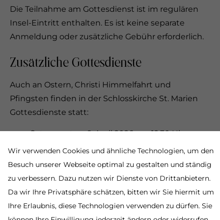
Die Teilnahme am Gottesdienst ist im regulären
Insel-Eintritt enthalten. Es ist keine separate
Anmeldung oder zusätzliche Gebühr erforderlich.
Zusätzliche Gottesdienste
Auch an Ostern, Christi Himmelfahrt und
Pfingsten finden in der Schlosskirche St. Marien
Gottesdienste statt:
Ostermontag: 6. April 2026 um 12.30 Uhr
Christi Himmelfahrt: 14. Mai 2026 um 12.30
Wir verwenden Cookies und ähnliche Technologien, um den
Uhr
Besuch unserer Webseite optimal zu gestalten und ständig
Pfingstmontag: 25. Mai 2026 um 12.30 Uhr
zu verbessern. Dazu nutzen wir Dienste von Drittanbietern.
Besondere Termin: Patrozinium
Da wir Ihre Privatsphäre schätzen, bitten wir Sie hiermit um
Ihre Erlaubnis, diese Technologien verwenden zu dürfen. Sie
Die Schlosskirche St. Marien ist der heiligen
können Ihre Einwilligung jederzeit ändern oder widerrufen,