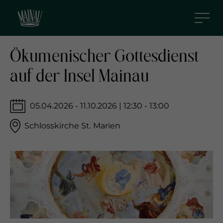
D
i
r
e
Ökumenischer Gottesdienst
k
auf der Insel Mainau
t
z
u
05.04.2026 - 11.10.2026 | 12:30 - 13:00
m
I
Schlosskirche St. Marien
n
h
a
l
t