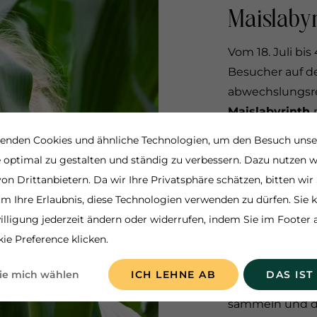
Maislabyr
Vom 18. Juli bi
Besucher auf d
abwechslungsre
Maislabyrinth
enden Cookies und ähnliche Technologien, um den Besuch unse
Auf einer Fläch
 optimal zu gestalten und ständig zu verbessern. Dazu nutzen w
Irrgarten
dazu 
on Drittanbietern. Da wir Ihre Privatsphäre schätzen, bitten wir 
zu
verirren
und 
um Ihre Erlaubnis, diese Technologien verwenden zu dürfen. Sie
Doch keine Sor
illigung jederzeit ändern oder widerrufen, indem Sie im Footer 
den richtigen 
ie Preference klicken.
Das Maislabyrin
ie mich wählen
ICH LEHNE AB
DAS IST
An mehreren Sta
sammeln und di