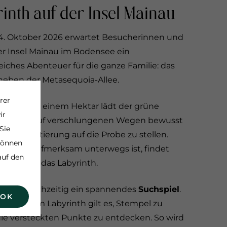
inth auf der Insel Mainau
s 4. Oktober 2026 erwartet Besucherinnen und
er Insel Mainau im Bodensee ein
iches Abenteuer für die ganze Familie: das
neben der Metasequoia-Allee.
rer
e von rund einem Hektar lädt der grüne
ir
ein, sich auf verschlungenen Wegen bewusst
Sie
die Orientierung auf die Probe zu stellen.
 können
ge: Wer aufmerksam unterwegs ist, findet
auf den
Weg durch das Labyrinth.
th ist gleichzeitig ein spannendes
Suchspiel
.
 OK
tionen im Labyrinth gilt es, Stempel zu
e versteckten Punkte zu entdecken. So wird