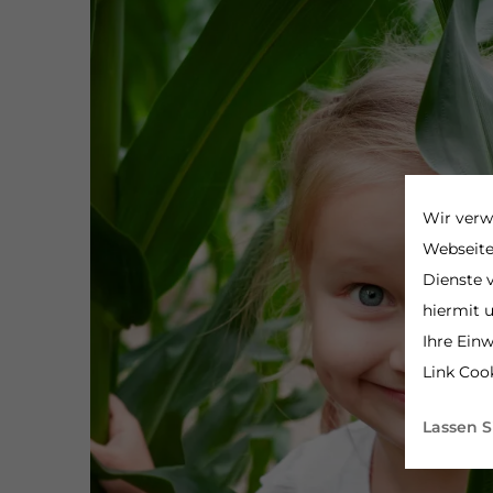
Wir verw
Webseite
Dienste v
hiermit 
Ihre Einw
Link Cook
Lassen S