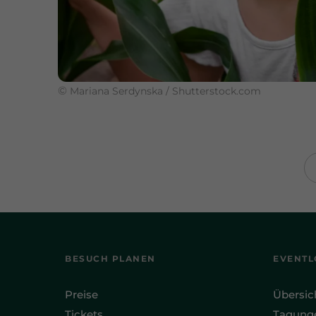
©
Mariana Serdynska / Shutterstock.com
BESUCH PLANEN
EVENTL
Preise
Übersic
Tickets
Tagung