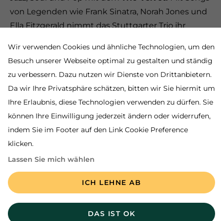
von Legenden wie Frank Sinatra, Norah Jones und
Ella Fitzgerald nimmt das Stuttgarter Trio ihr
Publikum mit auf eine musikalische Zeitreise. Kim
Wir verwenden Cookies und ähnliche Technologien, um den
Hofmann's warme Stimme verleiht den Songs
Besuch unserer Webseite optimal zu gestalten und ständig
eine unvergleichliche Intensität - von sanften
zu verbessern. Dazu nutzen wir Dienste von Drittanbietern.
Balladen bis zu mitreißenden Swing-Nummern –
Da wir Ihre Privatsphäre schätzen, bitten wir Sie hiermit um
und das alles mit einem frischen, zeitgemäßen
Ihre Erlaubnis, diese Technologien verwenden zu dürfen. Sie
Touch.
können Ihre Einwilligung jederzeit ändern oder widerrufen,
Weitere Informationen:
indem Sie im Footer auf den Link Cookie Preference
klicken.
In Verbindung mit einer Buchung oder
Lassen Sie mich wählen
Reservierung ist die freie Auffahrt zum Parkplatz
Schwedenschenke ab 17.00 Uhr möglich.
ICH LEHNE AB
Stand: November 2025, Änderungen vorbehalten
DAS IST OK