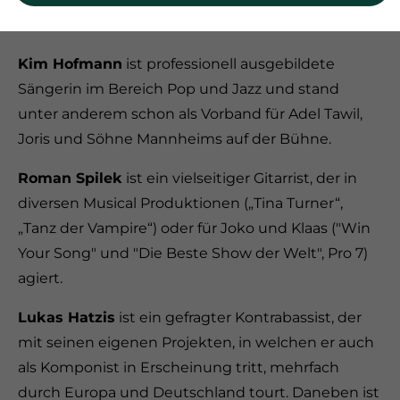
Informationen zum Trio Velvet:
Kim Hofmann
ist professionell ausgebildete
Sängerin im Bereich Pop und Jazz und stand
unter anderem schon als Vorband für Adel Tawil,
Joris und Söhne Mannheims auf der Bühne.
Roman Spilek
ist ein vielseitiger Gitarrist, der in
diversen Musical Produktionen („Tina Turner“,
„Tanz der Vampire“) oder für Joko und Klaas ("Win
Your Song" und "Die Beste Show der Welt", Pro 7)
agiert.
Lukas Hatzis
ist ein gefragter Kontrabassist, der
mit seinen eigenen Projekten, in welchen er auch
als Komponist in Erscheinung tritt, mehrfach
durch Europa und Deutschland tourt. Daneben ist