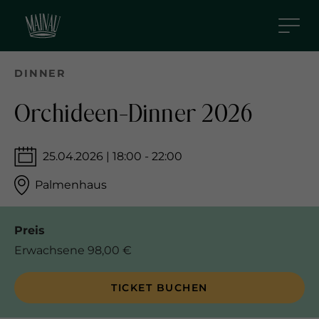
D
i
r
e
DINNER
k
t
Orchideen-Dinner 2026
z
u
25.04.2026 | 18:00 - 22:00
m
I
Palmenhaus
n
h
Preis
a
l
Erwachsene 98,00 €
t
TICKET BUCHEN