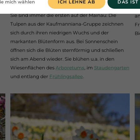
©
ie mich wählen
ICH LEHNE AB
DAS IST
Insel Mainau / Marketing
Di
Sie sind immer die ersten auf der Mainau: Die
a
Tulpen aus der Kaufmanniana-Gruppe zeichnen
Fr
sich durch ihren niedrigen Wuchs und der
Bi
markanten Blütenform aus. Bei Sonnenschein
öffnen sich die Blüten sternförmig und schließen
sich am Abend wieder. Sie blühen u.a. in den
Wiesenflächen des
Arboretums
, im
Staudengarten
und entlang der
Frühlingsallee
.