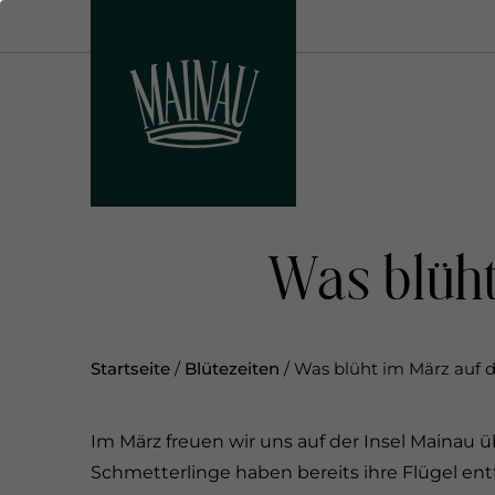
D
i
r
e
k
t
z
u
m
Was blüht
I
n
h
a
Startseite
/
Blütezeiten
/
Was blüht im März auf d
l
t
Im März freuen wir uns auf der Insel Mainau
Schmetterlinge haben bereits ihre Flügel ent