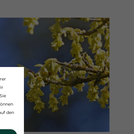
rer
ir
Sie
 können
auf den