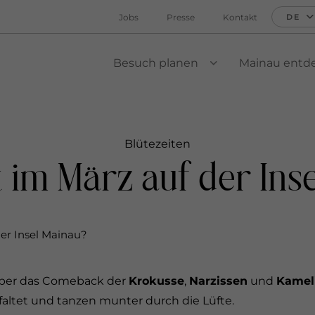
Jobs
Presse
Kontakt
DE
Besuch planen
Mainau entd
VIEW SUBMENU
Blütezeiten
 im März auf der Ins
er Insel Mainau?
 über das Comeback der
Krokusse
,
Narzissen
und
Kamel
faltet und tanzen munter durch die Lüfte.