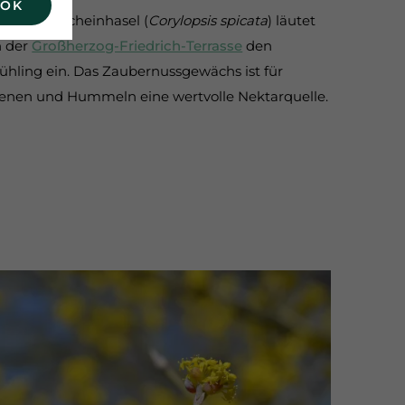
 OK
e Ährige Scheinhasel (
Corylopsis spicata
) läutet
n der
Großherzog-Friedrich-Terrasse
den
ühling ein. Das Zaubernussgewächs ist für
enen und Hummeln eine wertvolle Nektarquelle.