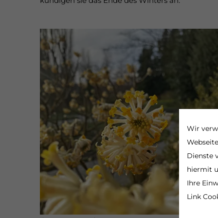
kündigen sie das Ende des Winters an.
Wir verw
Webseite
Dienste v
hiermit 
Ihre Einw
Link Cook