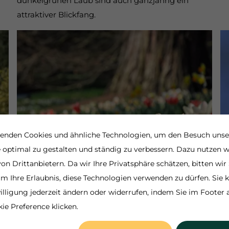
dunkelgrünen Laub sind auch ganzjährig ein
attraktiver Blickfang.
enden Cookies und ähnliche Technologien, um den Besuch unse
 optimal zu gestalten und ständig zu verbessern. Dazu nutzen w
on Drittanbietern. Da wir Ihre Privatsphäre schätzen, bitten wir 
um Ihre Erlaubnis, diese Technologien verwenden zu dürfen. Sie
illigung jederzeit ändern oder widerrufen, indem Sie im Footer 
ie Preference klicken.