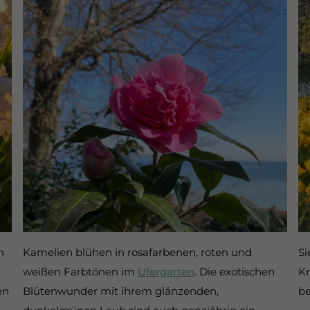
n
Kamelien blühen in rosafarbenen, roten und
Si
weißen Farbtönen im
Ufergarten
. Die exotischen
Kr
en
Blütenwunder mit ihrem glänzenden,
be