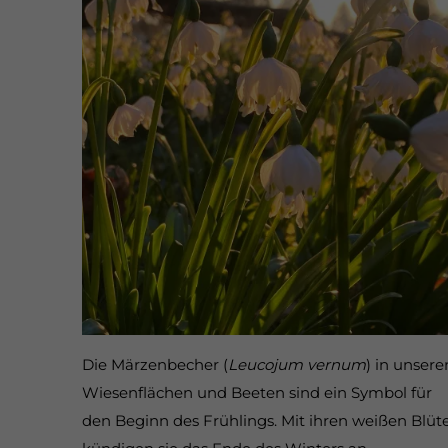
Die Märzenbecher (
Leucojum vernum
) in unsere
Wiesenflächen und Beeten sind ein Symbol für
den Beginn des Frühlings. Mit ihren weißen Blüt