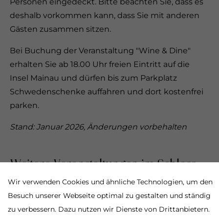
Personen eingedeckt. Bitte beachten Sie, dass es
deshalb vorkommen kann, dass Sie mit anderen
Gästen zusammen sitzen.
Bei Buchung der Veranstaltung "Wine & Dine"
erhalten Sie ab 18.00 Uhr freien Eintritt auf die
Insel Mainau und dürfen bis zum Parkplatz
Schwedenschenke auffahren und dort kostenfrei
parken.
Stand: Januar 2026, Änderungen vorbehalten
Weitere Veranstaltungen im Schloss
Mainau
Wir verwenden Cookies und ähnliche Technologien, um den
Besuch unserer Webseite optimal zu gestalten und ständig
zu verbessern. Dazu nutzen wir Dienste von Drittanbietern.