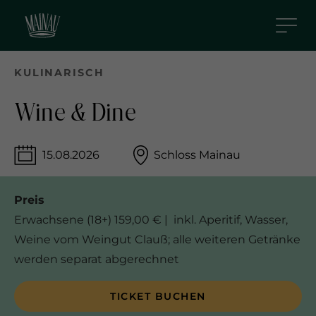
D
i
r
e
KULINARISCH
k
t
Wine & Dine
z
u
15.08.2026
Schloss Mainau
m
I
n
Preis
h
Erwachsene (18+) 159,00 € | inkl. Aperitif, Wasser,
a
Weine vom Weingut Clauß; alle weiteren Getränke
l
werden separat abgerechnet
t
TICKET BUCHEN