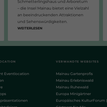
Schmetterlingshaus und Arboretum
– die Insel Mainau bietet eine Vielzahl
an beeindruckenden Attraktionen
und Sehenswürdigkeiten.
Weiterlesen
OCATION
VERWANDTE WEBSITES
ht Eventlocation
Mainau Gartenprofis
en
Mainau Erlebniswald
re
Mainau Ruhewald
ops
Europa Minigärtner
präsentationen
Europäisches KulturForum 