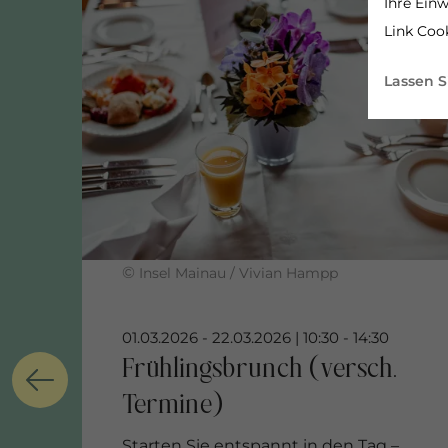
Ihre Einw
Link Cook
Lassen S
©
Insel Mainau / Vivian Hampp
Starten Sie entspannt in den Tag –