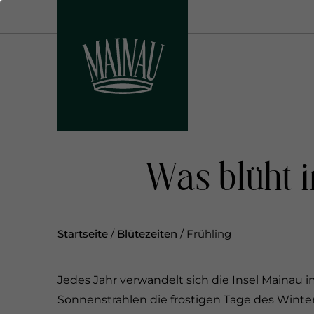
D
i
r
e
k
t
z
u
m
Was blüht i
I
n
h
a
Startseite
/
Blütezeiten
/
Frühling
l
t
Jedes Jahr verwandelt sich die Insel Mainau 
Sonnenstrahlen die frostigen Tage des Winte