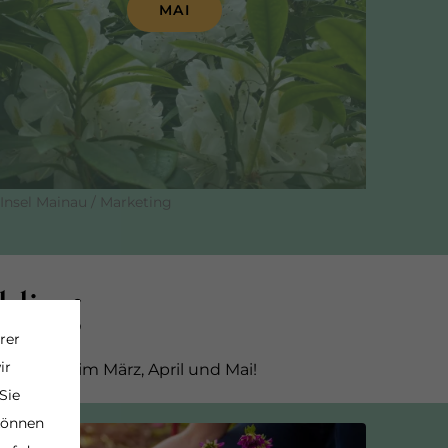
MAI
Insel Mainau / Marketing
hling
rer
ir
ighlights im März, April und Mai!
Sie
 können