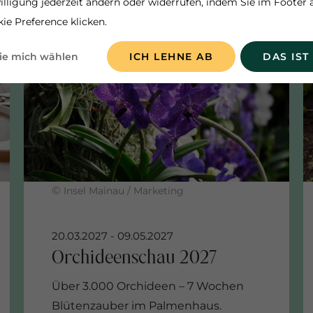
illigung jederzeit ändern oder widerrufen, indem Sie im Footer 
ie Preference klicken.
ie mich wählen
ICH LEHNE AB
DAS IST
©
Insel Mainau / Marketing
Über 3.000 Orchideen – 7 Wochen
Blütenzauber im Palmenhaus.