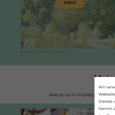
MÄRZ
©
Insel Mainau / Marketing
Main
Wir verw
Webseite
Was ist los im Frühling auf der 
Dienste v
hiermit 